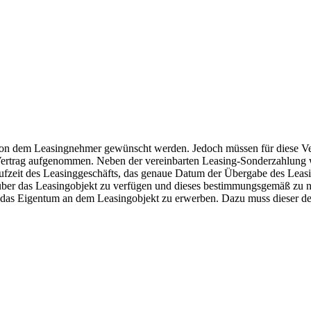
n dem Leasingnehmer gewünscht werden. Jedoch müssen für diese Ver
n Vertrag aufgenommen. Neben der vereinbarten Leasing-Sonderzahlung
Laufzeit des Leasinggeschäfts, das genaue Datum der Übergabe des Lea
über das Leasingobjekt zu verfügen und dieses bestimmungsgemäß zu nu
 das Eigentum an dem Leasingobjekt zu erwerben. Dazu muss dieser den