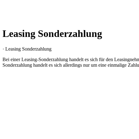
Leasing Sonderzahlung
· Leasing Sonderzahlung
Bei einer Leasing-Sonderzahlung handelt es sich für den Leasingnehm
Sonderzahlung handelt es sich allerdings nur um eine einmalige Zahlu